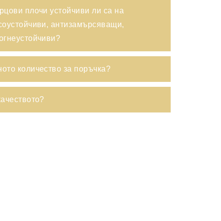
рцови плочи устойчиви ли са на
соустойчиви, антизамърсяващи,
 огнеустойчиви?
ото количество за поръчка?
качеството?
Начало
Дизайн
ПЛОТОВЕ
om
Защо Goldtop
Поддръжка