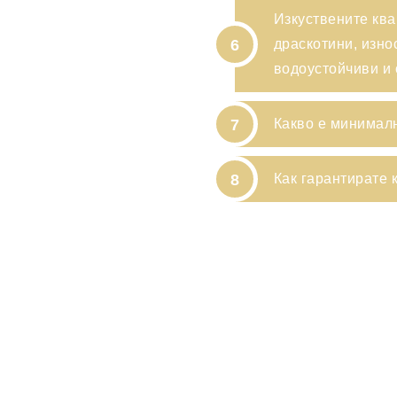
Изкуствените ква
6
драскотини, изно
водоустойчиви и
7
Какво е минималн
8
Как гарантирате 
 ATLANTA, GA 30309
sales@goldtopstone.c
Road, Jimei District,
+86-150-8034-1449