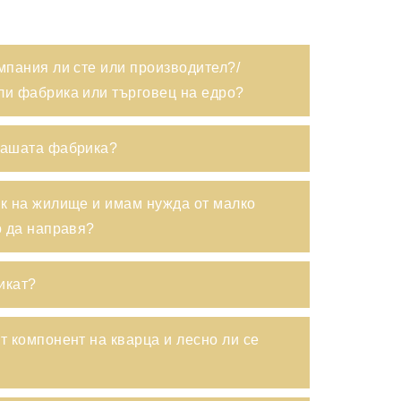
мпания ли сте или производител?/
ли фабрика или търговец на едро?
вашата фабрика?
к на жилище и имам нужда от малко
о да направя?
икат?
т компонент на кварца и лесно ли се