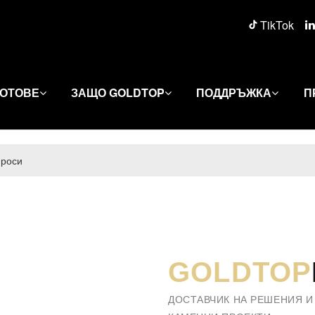
TikTok
ОТОВЕ
ЗАЩО GOLDTOP
ПОДДРЪЖКА
П
проси
GOLDTOP
ДОСТАВЧИК НА РЕШЕНИЯ И