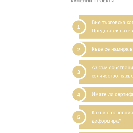
КАМЕННИ ПРОЕКТИ
Вие търговска ко
1
Представлявате 
2
Къде се намира 
Аз съм собствени
3
количество, какв
4
Имате ли сертиф
Какъв е основния
5
деформира?