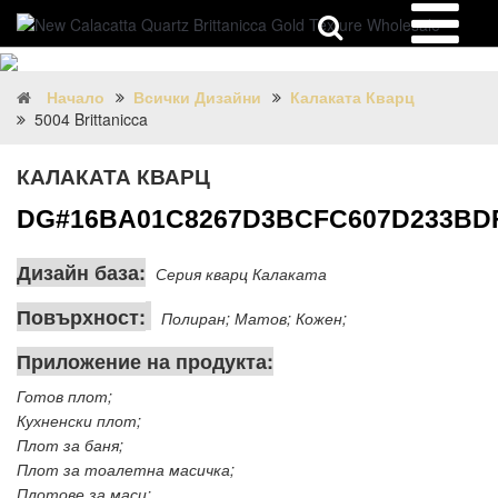
Начало
Всички Дизайни
Калаката Кварц
5004 Brittanicca
КАЛАКАТА КВАРЦ
DG#16BA01C8267D3BCFC607D233BD
Дизайн база:
Серия кварц Калаката
Повърхност:
Полиран; Матов; Кожен;
Приложение на продукта:
Готов плот;
Кухненски плот;
Плот за баня;
Плот за тоалетна масичка;
Плотове за маси;