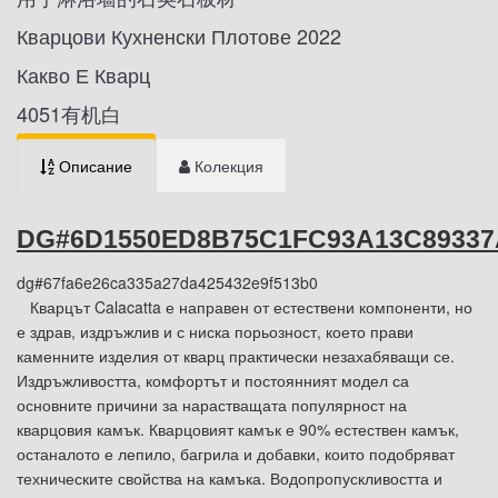
Кварцови Кухненски Плотове 2022
Какво Е Кварц
4051有机白
Описание
Колекция
DG#6D1550ED8B75C1FC93A13C89337
dg#67fa6e26ca335a27da425432e9f513b0
Кварцът Calacatta е направен от естествени компоненти, но
е здрав, издръжлив и с ниска порьозност, което прави
каменните изделия от кварц практически незахабяващи се.
Издръжливостта, комфортът и постоянният модел са
основните причини за нарастващата популярност на
кварцовия камък. Кварцовият камък е 90% естествен камък,
останалото е лепило, багрила и добавки, които подобряват
техническите свойства на камъка. Водопропускливостта и