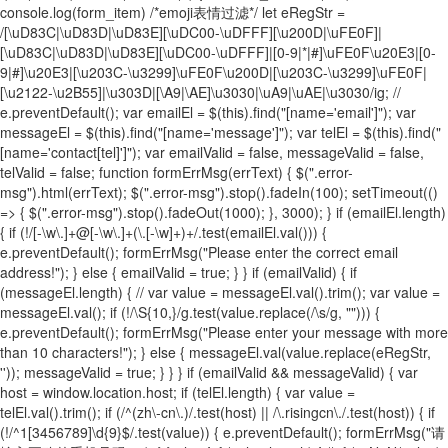
console.log(form_item) /*emoji表情过滤*/ let eRegStr =
/[\uD83C|\uD83D|\uD83E][\uDC00-\uDFFF][\u200D|\uFE0F]|
[\uD83C|\uD83D|\uD83E][\uDC00-\uDFFF]|[0-9|*|#]\uFE0F\u20E3|[0-
9|#]\u20E3|[\u203C-\u3299]\uFE0F\u200D|[\u203C-\u3299]\uFE0F|
[\u2122-\u2B55]|\u303D|[\A9|\AE]\u3030|\uA9|\uAE|\u3030/ig; //
e.preventDefault(); var emailEl = $(this).find("[name='email']"); var
messageEl = $(this).find("[name='message']"); var telEl = $(this).find("
[name='contact[tel]']"); var emailValid = false, messageValid = false,
telValid = false; function formErrMsg(errText) { $(".error-
msg").html(errText); $(".error-msg").stop().fadeIn(100); setTimeout(()
=> { $(".error-msg").stop().fadeOut(1000); }, 3000); } if (emailEl.length)
{ if (!/[-\w\.]+@[-\w\.]+(\.[-\w]+)+/.test(emailEl.val())) {
e.preventDefault(); formErrMsg("Please enter the correct email
address!"); } else { emailValid = true; } } if (emailValid) { if
(messageEl.length) { // var value = messageEl.val().trim(); var value =
messageEl.val(); if (!/\S{10,}/g.test(value.replace(/\s/g, ""))) {
e.preventDefault(); formErrMsg("Please enter your message with more
than 10 characters!"); } else { messageEl.val(value.replace(eRegStr,
'')); messageValid = true; } } } if (emailValid && messageValid) { var
host = window.location.host; if (telEl.length) { var value =
telEl.val().trim(); if (/^(zh\-cn\.)/.test(host) || /\.risingcn\./.test(host)) { if
(!/^1[3456789]\d{9}$/.test(value)) { e.preventDefault(); formErrMsg("请