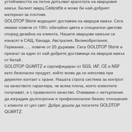
устойчивостта на петна допълват красотата на кварцовия
камък. Белият кварц Calacatta е може би най-добрият
материал за плотове.
GOLDTOP Stone водещият доставчик на кварцов камък. Сега
имаме повече от 100+ обичайни цвята и специални цветове
според дизайна на клиента. Нашите кварцови камъни се
изнасят в САЩ, Канада, Австралия, Великобритания,
Германия...... повече от 20 държави. Сега GOLDTOP Stone е
признат за един от най-добрите доставчици на кварцов камък
от Китай.
GOLDTOP QUARTZ е сертифициран от SGS, IAF, CE и NSF
като безопасен продукт, който може да се използва при
директен контакт с храни. Нашата строга система за контрол
на качеството гарантира, че всяка плоча, която клиентите
получават, е с правилното качество. Очакваме с нетърпение
да изградим дългосрочни и професионални бизнес отношения
с клиенти от цял свят. Добре дошли да посетите GOLDTOP
QUARTZ.