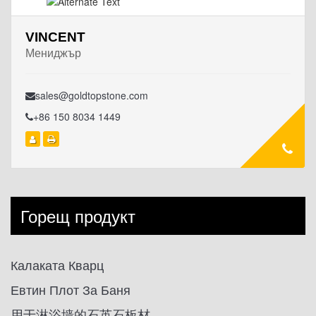
VINCENT
Мениджър
sales@goldtopstone.com
+86 150 8034 1449
Горещ продукт
Калаката Кварц
Евтин Плот За Баня
用于淋浴墙的石英石板材