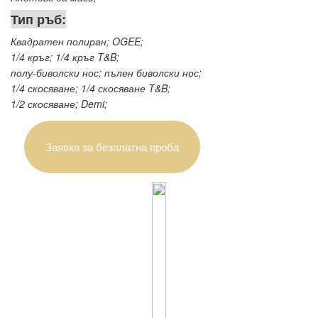
Тип ръб:
Квадратен полиран; OGEE;
1/4 кръг; 1/4 кръг T&B;
полу-биволски нос; пълен биволски нос;
1/4 скосяване; 1/4 скосяване T&B;
1/2 скосяване; Demi;
Заявка за безплатна проба