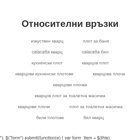
Относителни връзки
изкуствен кварц
плот за баня
calacatta кварц
calacatta бял
кухненски плот
кварцов плот
кварцови кухненски плотове
кварцова плоча
кварцови плочки
кварцов плот за тоалетна масичка
кварцови плочи
плот за тоалетна масичка
бели плотове
бял кварц
"); $("form").submit(function(e) { var form_item = $(this);