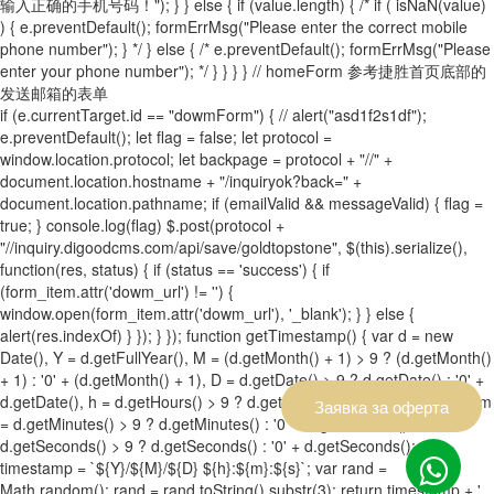
输入正确的手机号码！"); } } else { if (value.length) { /* if ( isNaN(value)
) { e.preventDefault(); formErrMsg("Please enter the correct mobile
phone number"); } */ } else { /* e.preventDefault(); formErrMsg("Please
enter your phone number"); */ } } } } // homeForm 参考捷胜首页底部的
发送邮箱的表单
if (e.currentTarget.id == "dowmForm") { // alert("asd1f2s1df");
e.preventDefault(); let flag = false; let protocol =
window.location.protocol; let backpage = protocol + "//" +
document.location.hostname + "/inquiryok?back=" +
document.location.pathname; if (emailValid && messageValid) { flag =
true; } console.log(flag) $.post(protocol +
"//inquiry.digoodcms.com/api/save/goldtopstone", $(this).serialize(),
function(res, status) { if (status == 'success') { if
(form_item.attr('dowm_url') != '') {
window.open(form_item.attr('dowm_url'), '_blank'); } } else {
alert(res.indexOf) } }); } }); function getTimestamp() { var d = new
Date(), Y = d.getFullYear(), M = (d.getMonth() + 1) > 9 ? (d.getMonth()
+ 1) : '0' + (d.getMonth() + 1), D = d.getDate() > 9 ? d.getDate() : '0' +
d.getDate(), h = d.getHours() > 9 ? d.getHours() : '0' + d.getHours(), m
Заявка за оферта
= d.getMinutes() > 9 ? d.getMinutes() : '0' + d.getMinutes(), s =
d.getSeconds() > 9 ? d.getSeconds() : '0' + d.getSeconds(); var
timestamp = `${Y}/${M}/${D} ${h}:${m}:${s}`; var rand =
Math.random(); rand = rand.toString().substr(3); return timestamp + ',